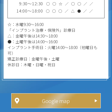
9:30～12:30
○
○
☆
／
○
○
／
／
14:00～18:00
○
○
○
／
△
●
／
／
☆：水曜9:30～16:00
「インプラント治療・保険外」診療日
△：金曜午後は14:30～18:00
●：土曜午後は14:00～16:00
インプラント手術日：火曜14:00～18:00（他曜日も
可）
矯正診療日：金曜午後・土曜
休診日：木曜・日曜・祝日
Google map