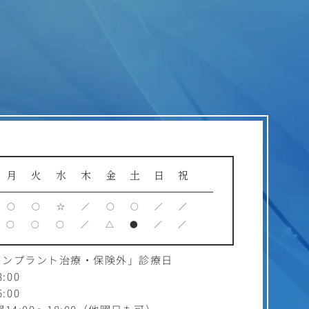
月
火
水
木
金
土
日
祝
○
○
☆
／
○
○
／
／
○
○
○
／
△
●
／
／
インプラント治療・保険外」診療日
:00
:00