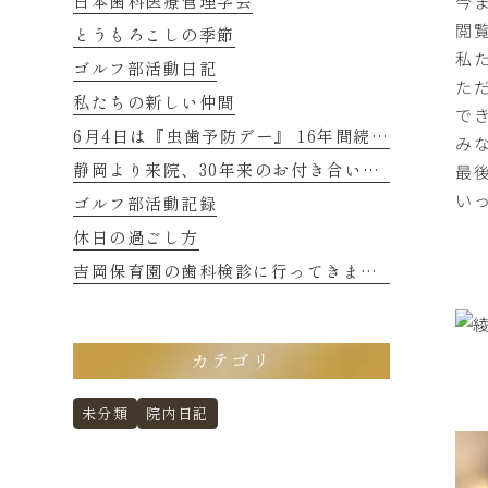
今
日本歯科医療管理学会
閲
とうもろこしの季節
私
ゴルフ部活動日記
た
私たちの新しい仲間
で
6月4日は『虫歯予防デー』 16年間続くご縁に感謝
み
最
静岡より来院、30年来のお付き合いの患者さまのお話し 2
い
ゴルフ部活動記録
休日の過ごし方
吉岡保育園の歯科検診に行ってきました
カテゴリ
未分類
院内日記