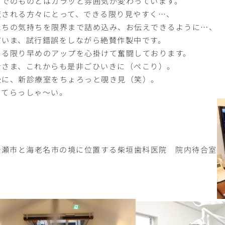
までのものとはガラッと雰囲気が変わっています。
覧される方々にとって、できる限り見やすく…、
たちの気持ちを限界まで詰め込み、お伝えできるように…、
だいま、試行錯誤をしながら絶賛作製中です。
きる限り早めのアップを心掛けて奮闘しております。
なさま、これからも是非ごひいきに（ぺこり）。
後に、新診療室をちょろっと覗き見（笑）。
ってらっしゃ～い。