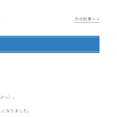
│
次の記事へ »
ぷっ）。
とになりました。