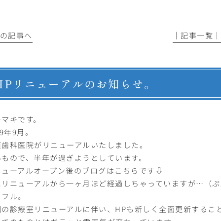
前の記事へ
│記事一覧
HPリニューアルのお知らせ。
キマキです。
19年9月。
垣歯科医院がリニューアルいたしました。
いもので、半年が過ぎようとしています。
ニューアルオープン後のブログはこちらです⇩
にリニューアルから一ヶ月ほど経過しちゃっていますが…（ぷ
ラフル。
回の診療室リニューアルに伴い、HPも新しく全面更新するこ