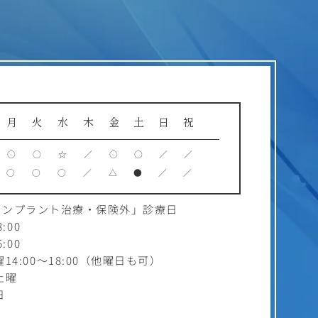
月
火
水
木
金
土
日
祝
○
○
☆
／
○
○
／
／
○
○
○
／
△
●
／
／
インプラント治療・保険外」診療日
:00
:00
4:00～18:00（他曜日も可）
土曜
日