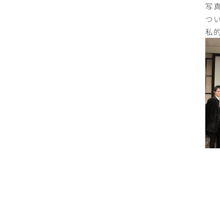
写
つ
私