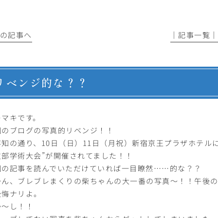
前の記事へ
│記事一覧
リベンジ的な？？
キマキです。
回のブログの写真的リベンジ！！
存知の通り、10日（日）11日（月祝）新宿京王プラザホテル
支部学術大会”が開催されてました！！
回の記事を読んでいただけていれば一目瞭然……的な？？
～ん、ブレブレまくりの柴ちゃんの大一番の写真～！！午後
後悔ナリよ。
か～し！！