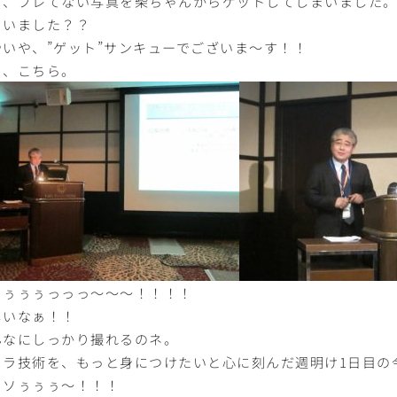
日、ブレてない写真を柴ちゃんからゲットしてしまいました
まいました？？
やいや、”ゲット”サンキューでございま～す！！
イ、こちら。
うぅぅぅっっっ～～～！！！！
しいなぁ！！
んなにしっかり撮れるのネ。
メラ技術を、もっと身につけたいと心に刻んだ週明け1日目の
ッソぅぅぅ～！！！