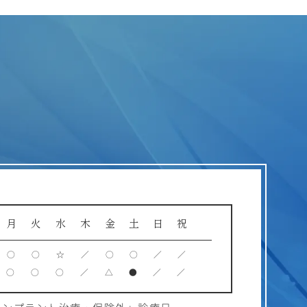
月
火
水
木
金
土
日
祝
○
○
☆
／
○
○
／
／
○
○
○
／
△
●
／
／