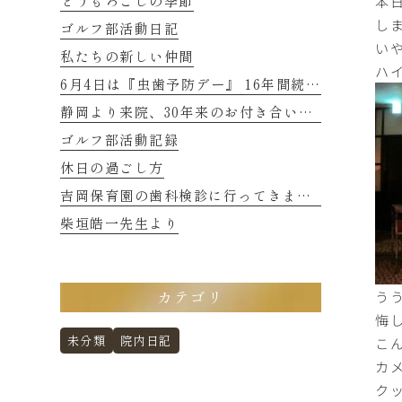
本
とうもろこしの季節
し
ゴルフ部活動日記
い
私たちの新しい仲間
ハ
6月4日は『虫歯予防デー』 16年間続くご縁に感謝
静岡より来院、30年来のお付き合いの患者さまのお話し 2
ゴルフ部活動記録
休日の過ごし方
吉岡保育園の歯科検診に行ってきました
柴垣皓一先生より
う
カテゴリ
悔
こ
未分類
院内日記
カ
ク