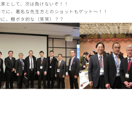
真家として、次は負けないぞ！！
いでに、著名な先生方とのショットもゲット～！！
的に、棚ボタ的な（笑笑）？？