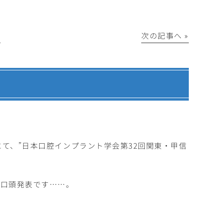
│
次の記事へ »
にて、”日本口腔インプラント学会第32回関東・甲信
の口頭発表です……。