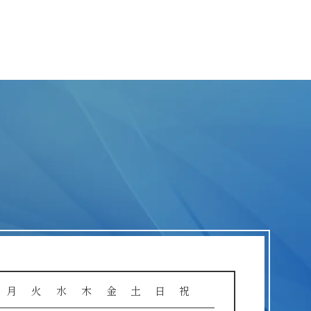
月
火
水
木
金
土
日
祝