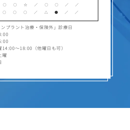
○
○
☆
／
○
○
／
／
○
○
○
／
△
●
／
／
インプラント治療・保険外」診療日
:00
:00
4:00～18:00（他曜日も可）
土曜
日