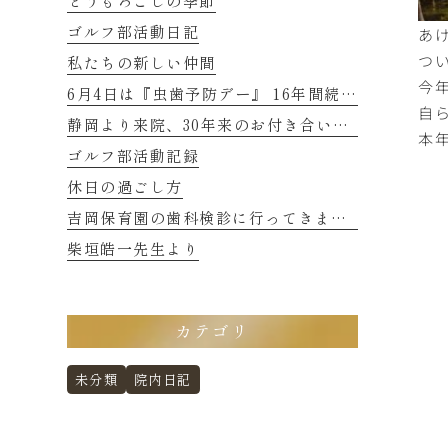
とうもろこしの季節
あ
ゴルフ部活動日記
つ
私たちの新しい仲間
今
6月4日は『虫歯予防デー』 16年間続くご縁に感謝
自
静岡より来院、30年来のお付き合いの患者さまのお話し 2
本
ゴルフ部活動記録
休日の過ごし方
吉岡保育園の歯科検診に行ってきました
柴垣皓一先生より
カテゴリ
未分類
院内日記