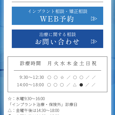
インプラント相談・
矯正相談
WEB予約
治療に関する相談
お問い合わせ
診療時間
月
火
水
木
金
土
日
祝
9:30～12:30
○
○
☆
／
○
○
／
／
14:00～18:00
○
○
○
／
△
●
／
／
☆：水曜9:30～16:00
「インプラント治療・保険外」診療日
△：金曜午後は14:30～18:00