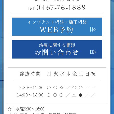
0467-76-1889
Tel.
インプラント相談・
矯正相談
WEB予約
治療に関する相談
お問い合わせ
診療時間
月
火
水
木
金
土
日
祝
9:30～12:30
○
○
☆
／
○
○
／
／
14:00～18:00
○
○
○
／
△
●
／
／
☆：水曜9:30～16:00