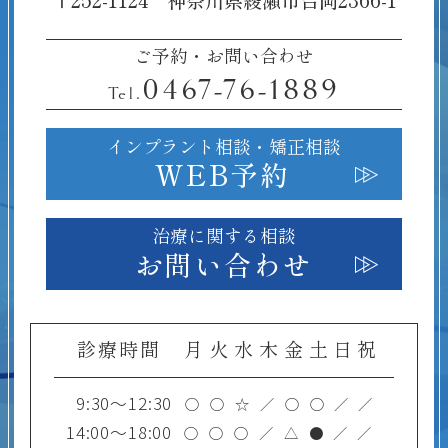
〒252-1124 神奈川県綾瀬市吉岡2366-1
ご予約・お問い合わせ
0467-76-1889
Tel.
インプラント相談・
矯正相談
WEB予約
治療に関する相談
お問い合わせ
診療時間
月
火
水
木
金
土
日
祝
9:30～12:30
○
○
☆
／
○
○
／
／
14:00～18:00
○
○
○
／
△
●
／
／