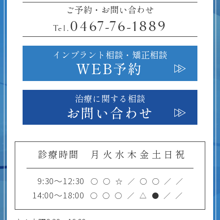
ご予約・お問い合わせ
0467-76-1889
Tel.
インプラント相談・
矯正相談
WEB予約
治療に関する相談
お問い合わせ
診療時間
月
火
水
木
金
土
日
祝
9:30～12:30
○
○
☆
／
○
○
／
／
14:00～18:00
○
○
○
／
△
●
／
／