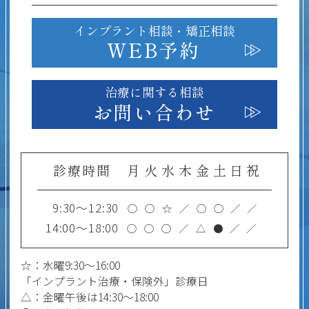
インプラント相談・
矯正相談
WEB予約
治療に関する相談
お問い合わせ
診療時間
月
火
水
木
金
土
日
祝
9:30～12:30
○
○
☆
／
○
○
／
／
14:00～18:00
○
○
○
／
△
●
／
／
☆：水曜9:30～16:00
「インプラント治療・保険外」診療日
△：金曜午後は14:30～18:00