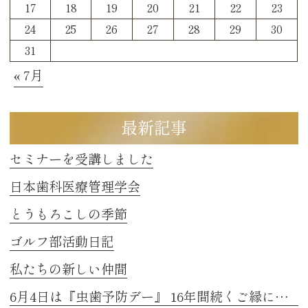
17
18
19
20
21
22
23
24
25
26
27
28
29
30
31
« 7月
最新記事
セミナーを受講しました
日本歯科医療管理学会
とうもろこしの季節
ゴルフ部活動日記
私たちの新しい仲間
6月4日は『虫歯予防デー』 16年間続くご縁に感謝