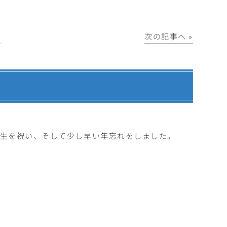
│
次の記事へ »
。
誕生を祝い、そして少し早い年忘れをしました。