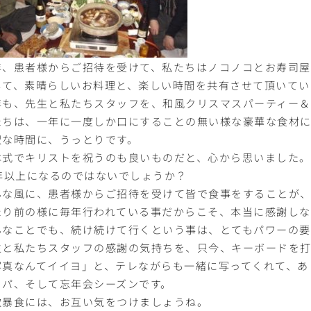
年、患者様からご招待を受けて、私たちはノコノコとお寿司屋
して、素晴らしいお料理と、楽しい時間を共有させて頂いてい
年も、先生と私たちスタッフを、和風クリスマスパーティー
たちは、一年に一度しか口にすることの無い様な豪華な食材
沢な時間に、うっとりです。
本式でキリストを祝うのも良いものだと、心から思いました。
0年以上になるのではないでしょうか？
んな風に、患者様からご招待を受けて皆で食事をすることが
たり前の様に毎年行われている事だからこそ、本当に感謝し
んなことでも、続け続けて行くという事は、とてもパワーの
生と私たちスタッフの感謝の気持ちを、只今、キーボードを
写真なんてイイヨ」と、テレながらも一緒に写ってくれて、あ
リパ、そして忘年会シーズンです。
飲暴食には、お互い気をつけましょうね。