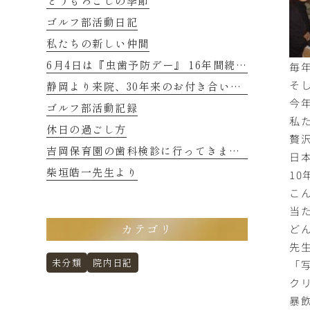
とうもろこしの季節
ゴルフ部活動日記
私たちの新しい仲間
毎
6月4日は『虫歯予防デー』 16年間続くご縁に感謝
そ
静岡より来院、30年来のお付き合いの患者さまのお話し 2
今
ゴルフ部活動記録
私
休日の過ごし方
贅
吉岡保育園の歯科検診に行ってきました
日
1
柴垣皓一先生より
こ
当
ど
カテゴリ
先
「
未分類
院内日記
ク
暴