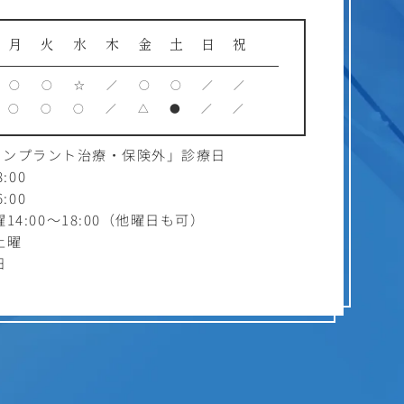
月
火
水
木
金
土
日
祝
○
○
☆
／
○
○
／
／
○
○
○
／
△
●
／
／
インプラント治療・保険外」診療日
:00
:00
4:00～18:00（他曜日も可）
土曜
日