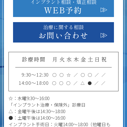
インプラント相談・
矯正相談
WEB予約
治療に関する相談
お問い合わせ
診療時間
月
火
水
木
金
土
日
祝
9:30～12:30
○
○
☆
／
○
○
／
／
14:00～18:00
○
○
○
／
△
●
／
／
☆：水曜9:30～16:00
「インプラント治療・保険外」診療日
△：金曜午後は14:30～18:00
●：土曜午後は14:00～16:00
インプラント手術日：火曜14:00～18:00（他曜日も