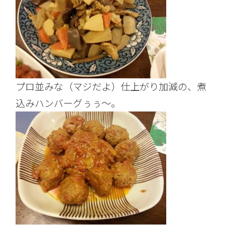
プロ並みな（マジだよ）仕上がり加減の、煮
込みハンバーグぅぅ～。