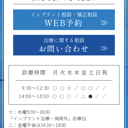
インプラント相談・
矯正相談
WEB予約
治療に関する相談
お問い合わせ
診療時間
月
火
水
木
金
土
日
祝
9:30～12:30
○
○
☆
／
○
○
／
／
14:00～18:00
○
○
○
／
△
●
／
／
☆：水曜9:30～16:00
「インプラント治療・保険外」診療日
△：金曜午後は14:30～18:00