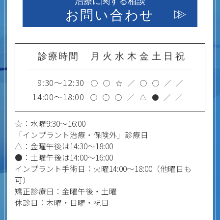
治療に関する相談
お問い合わせ
診療時間
月
火
水
木
金
土
日
祝
9:30～12:30
○
○
☆
／
○
○
／
／
14:00～18:00
○
○
○
／
△
●
／
／
☆：水曜9:30～16:00
「インプラント治療・保険外」診療日
△：金曜午後は14:30～18:00
●：土曜午後は14:00～16:00
インプラント手術日：火曜14:00～18:00（他曜日も
可）
矯正診療日：金曜午後・土曜
休診日：木曜・日曜・祝日