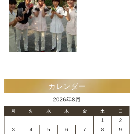
カレンダー
2026年8月
月
火
水
木
金
土
日
1
2
3
4
5
6
7
8
9