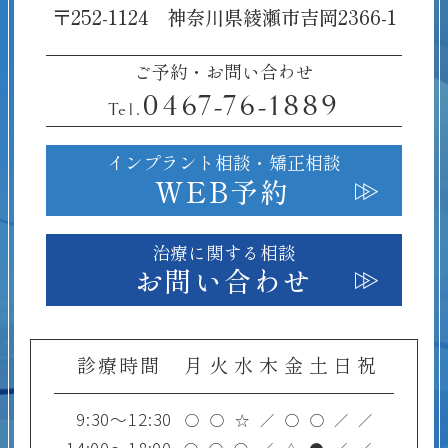
〒252-1124 神奈川県綾瀬市吉岡2366-1
ご予約・お問い合わせ
0467-76-1889
Tel.
インプラント相談・
矯正相談
WEB予約
治療に関する相談
お問い合わせ
診療時間
月
火
水
木
金
土
日
祝
9:30～12:30
○
○
☆
／
○
○
／
／