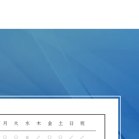
月
火
水
木
金
土
日
祝
○
○
☆
／
○
○
／
／