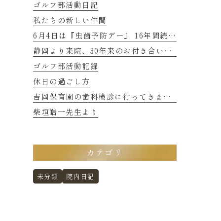
ゴルフ部活動日記
私たちの新しい仲間
6月4日は『虫歯予防デー』 16年間続くご縁に感謝
静岡より来院、30年来のお付き合いの患者さまのお話し 2
ゴルフ部活動記録
休日の過ごし方
吉岡保育園の歯科検診に行ってきました
柴垣皓一先生より
カテゴリ
未分類
院内日記