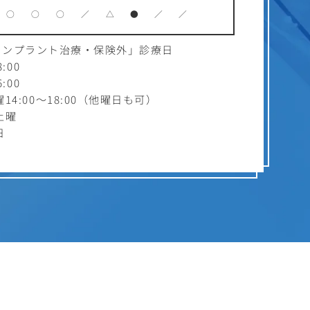
○
○
○
／
△
●
／
／
インプラント治療・保険外」診療日
:00
:00
4:00～18:00（他曜日も可）
土曜
日