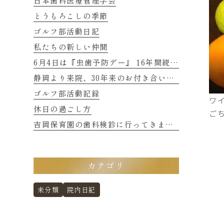
日本歯科医療管理学会
とうもろこしの季節
ゴルフ部活動日記
私たちの新しい仲間
6月4日は『虫歯予防デー』 16年間続くご縁に感謝
静岡より来院、30年来のお付き合いの患者さまのお話し 2
ゴルフ部活動記録
ワ
休日の過ごし方
ご
吉岡保育園の歯科検診に行ってきました
カテゴリ
未分類
院内日記