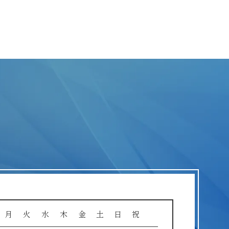
月
火
水
木
金
土
日
祝