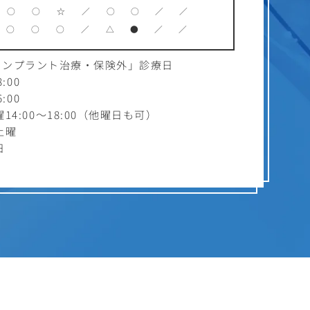
○
○
☆
／
○
○
／
／
○
○
○
／
△
●
／
／
インプラント治療・保険外」診療日
:00
:00
4:00～18:00（他曜日も可）
土曜
日