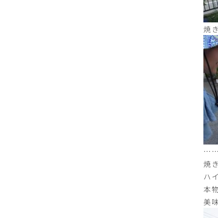
焼
…
焼
ハ
本
美