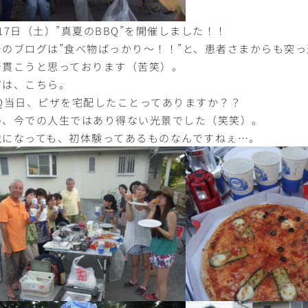
17日（土）”真夏のBBQ”を開催しました！！
チのブログは”食べ物ばっかり〜！！”と、患者さまからも突
で貫こうと思っております（苦笑）。
ずは、こちら。
BQ当日、ピザを宅配したことってありますか？？
の、今での人生ではあり得ない光景でした（笑笑）。
歳になっても、初体験ってあるものなんですねぇ…。