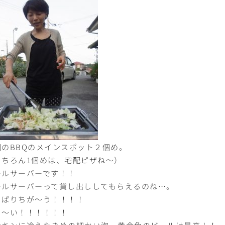
回のBBQのメインスポット２個め。
もちろん1個めは、宅配ピザね〜）
ールサーバーです！！
ールサーバーって貸し出ししてもらえるのね…。
っぱりちが〜う！！！！
ま〜い！！！！！！
ンキンに冷えたきめの細かい泡、黄金色のビールは最高！！