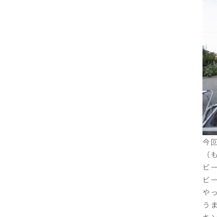
今
（
ビ
ビ
や
う
キ