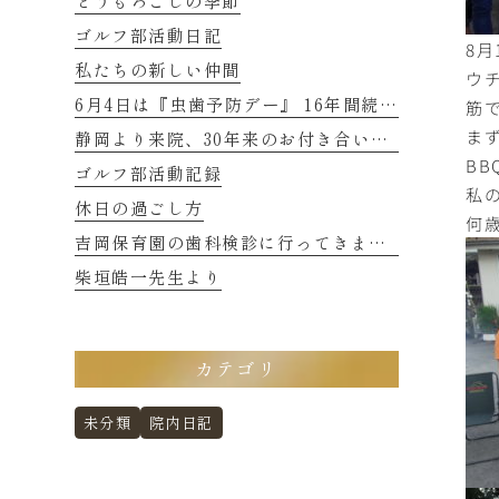
とうもろこしの季節
ゴルフ部活動日記
8月
私たちの新しい仲間
ウ
筋
6月4日は『虫歯予防デー』 16年間続くご縁に感謝
ま
静岡より来院、30年来のお付き合いの患者さまのお話し 2
B
ゴルフ部活動記録
私
休日の過ごし方
何
吉岡保育園の歯科検診に行ってきました
柴垣皓一先生より
カテゴリ
未分類
院内日記