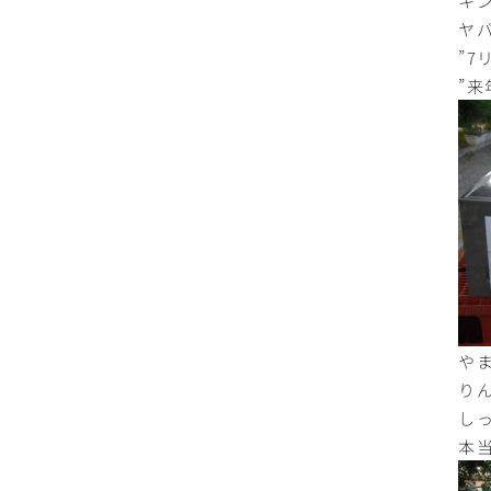
ヤ
”
”
や
り
し
本